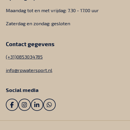
Maandag tot en met vrijdag: 7.30 - 17.00 uur
Zaterdag en zondag: gesloten
Contact gegevens
(+31)0853034785
info@rpwatersport.nl
Social media
F
I
L
W
a
n
i
h
c
s
n
a
e
t
k
t
b
a
e
s