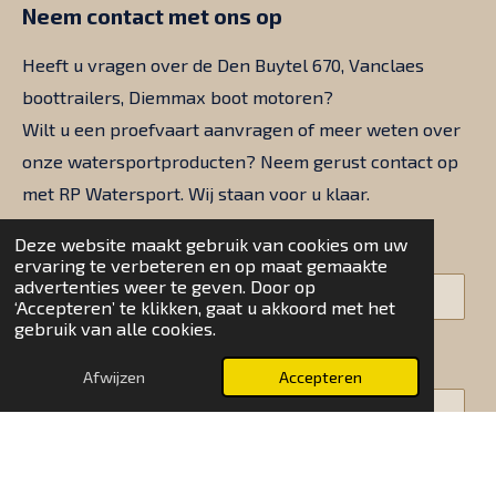
Neem contact met ons op
o
g
d
A
o
r
I
p
k
a
n
p
Heeft u vragen over de Den Buytel 670, Vanclaes
m
boottrailers, Diemmax boot motoren?
Wilt u een proefvaart aanvragen of meer weten over
onze watersportproducten? Neem gerust contact op
met RP Watersport. Wij staan voor u klaar.
Naam *
Deze website maakt gebruik van cookies om uw
ervaring te verbeteren en op maat gemaakte
advertenties weer te geven. Door op
‘Accepteren’ te klikken, gaat u akkoord met het
gebruik van alle cookies.
E-mailadres *
Afwijzen
Accepteren
Bericht *