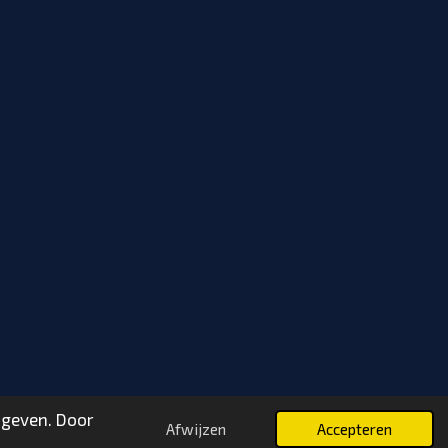
 geven. Door
Afwijzen
Accepteren