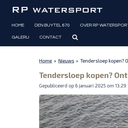
Ga
direct
naar
HOME
DEN BUYTEL 670
OVER RP WATERSPOR
de
GALERIJ
CONTACT
hoofdinhoud
Home
»
Nieuws
»
Tendersloep kopen? 
Tendersloep kopen? Ont
Gepubliceerd op 6 januari 2025 om 13:29