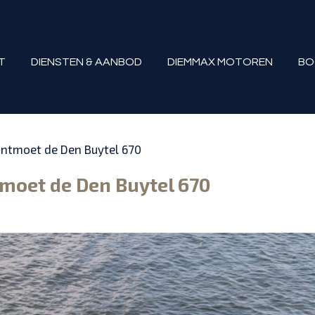
T
DIENSTEN & AANBOD
DIEMMAX MOTOREN
BO
Ontmoet de Den Buytel 670
moet de Den Buytel 670