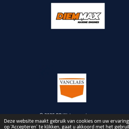
n
n
n
n
s
t
e
r
r
e
n
© 2025 RP Watersport
Deze website maakt gebruik van cookies om uw ervaring
op ‘Accepteren’ te klikken, gaat u akkoord met het gebruik