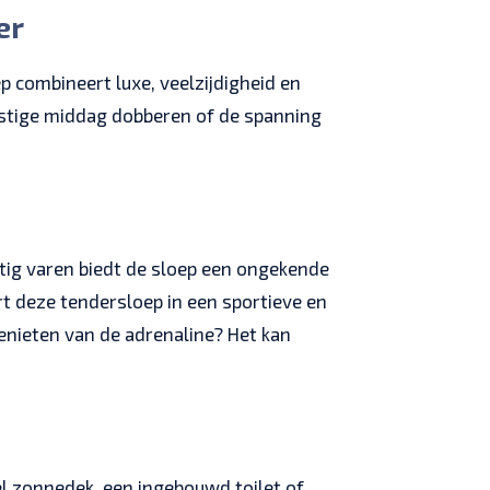
er
 combineert luxe, veelzijdigheid en
ustige middag dobberen of de spanning
tig varen biedt de sloep een ongekende
rt deze tendersloep in een sportieve en
nieten van de adrenaline? Het kan
l zonnedek, een ingebouwd toilet of