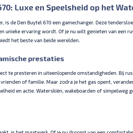
70: Luxe en Speelsheid op het Wat
, is de Den Buytel 670 een gamechanger. Deze tendersloep
n unieke ervaring wordt. Of je nu wilt genieten van een r
biedt het beste van beide werelden.
ynamische prestaties
ct te presteren in uiteenlopende omstandigheden. Bij rus
 vrienden of familie. Maar zodra je het gas opent, verande
elheid en actie. Waterskiën, wakeboarden of simpelweg ge
aakt, is het maatwerk. Of je nu droomt van een comfortabe